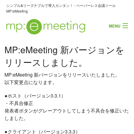
シンプル&リーズナブルで導入カンタン！ - ペーパーレス会議ツール
MP:eMeeting
MENU
MP:eMeeting 新バージョンを
お問い合わせ・資料請求
リリースしました。
製品概要
MP:eMeeting 新バージョンをリリースいたしました。
主な機能
以下変更点になります。
導入事例
●ホスト（バージョン3.3.1）
・不具合修正
よくあるご質問
発表者ボタンがグレーアウトしてしまう不具合を修正いた
しました。
●クライアント（バージョン3.3.3）