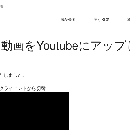
ng
製品概要
主な機能
動作環境
紹介動画
 紹介動画をYoutubeにアップ
プいたしました。
g」クライアントから切替